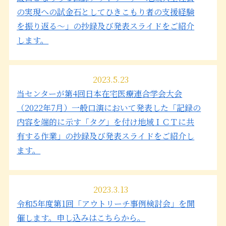
の実現への試金石としてひきこもり者の支援経験
を振り返る～」の抄録及び発表スライドをご紹介
します。
2023.5.23
当センターが第4回日本在宅医療連合学会大会
（2022年7月）一般口演において発表した「記録の
内容を端的に示す「タグ」を付け地域ＩＣＴに共
有する作業」の抄録及び発表スライドをご紹介し
ます。
2023.3.13
令和5年度第1回「アウトリーチ事例検討会」を開
催します。申し込みはこちらから。