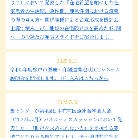
り２）において発表した「在宅希望を軸にした在
宅患者の生活期、急性期、亜急性期における療養
の場の考え方～関係職種による合意形成を医師会
主導で積み上げ、地域の在宅限界点を高めた4年間
～」の抄録及び発表スライドをご紹介します。
2023.5.31
令和5年度松戸市医療・介護連携地域ICTシステム
説明会を開催します。申し込みはこちらから
2023.5.30
当センターが第4回日本在宅医療連合学会大会
（2022年7月）パネルディスカッションにおいて発
表した「『助けを求められない人』を支援する突
破口となりうる医師アウトリーチ～地域共生社会